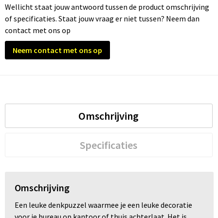
Wellicht staat jouw antwoord tussen de product omschrijving
of specificaties. Staat jouw vraag er niet tussen? Neem dan
Trolleys
contact met ons op
Waterbestendige tassen
Neem contact met ons op
Omschrijving
Specificaties
Omschrijving
Een leuke denkpuzzel waarmee je een leuke decoratie
voor je bureau op kantoor of thuis achterlaat. Het is