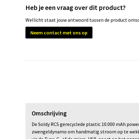
Heb je een vraag over dit product?
Wellicht staat jouw antwoord tussen de product omsch
Neem contact met ons op
Omschrijving
De Soldy RCS gerecyclede plastic 10.000 mAh power
zwengeldynamo om handmatig stroom op te wekken 
via de Type-C- of de micro-USB-poort op het appa