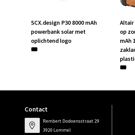
SCX.design P30 8000 mAh
Altai
powerbank solar met
op zo
oplichtend logo
mAh 
zakla
plasti
Contact
Rembert Dodoensstraat 29
3920 Lommel