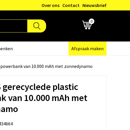
Over ons
Contact
Nieuwsbrief
0
€ 0,00
henken
Afspraak maken
ic powerbank van 10.000 mAh met zonnedynamo
 gerecyclede plastic
k van 10.000 mAh met
namo
434664