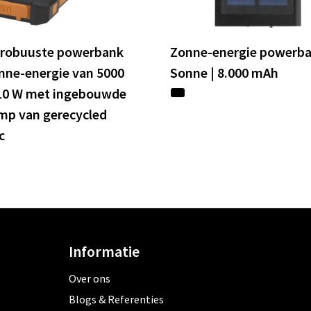
r robuuste powerbank
Zonne-energie powerb
nne-energie van 5000
Sonne | 8.000 mAh
10 W met ingebouwde
mp van gerecycled
c
Informatie
Over ons
Blogs & Referenties