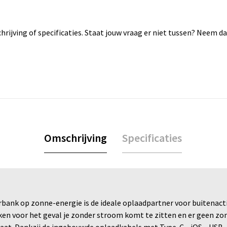
rijving of specificaties. Staat jouw vraag er niet tussen? Neem 
Omschrijving
Specificaties
bank op zonne-energie is de ideale oplaadpartner voor buitenactiv
voor het geval je zonder stroom komt te zitten en er geen zon
raat. Dankzij de ingebouwde oplaadkabels met Type-C-, iOS-, USB-