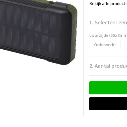
Bekijk alle product
1. Selecteer ee
voorzijde (55x8mm
Onbewerkt
2. Aantal produ