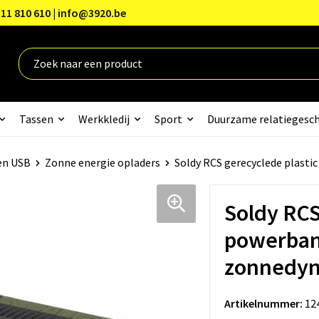
11 810 610 | info@3920.be
Tassen
Werkkledij
Sport
Duurzame relatiegesc
en USB
Zonne energie opladers
Soldy RCS gerecyclede plast
Soldy RCS
powerban
zonnedy
Artikelnummer:
12