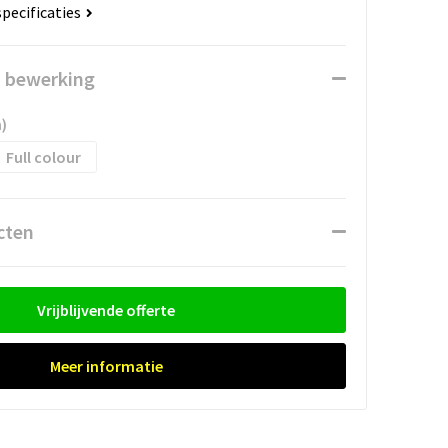
specificaties
n bewerking
)
Full colour
cten
Vrijblijvende offerte
Meer informatie