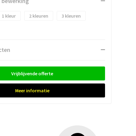
n bewerking
1
2
3
cten
Vrijblijvende offerte
Meer informatie