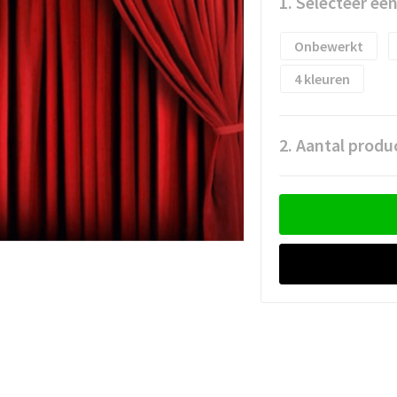
1. Selecteer ee
Onbewerkt
4
2. Aantal produ