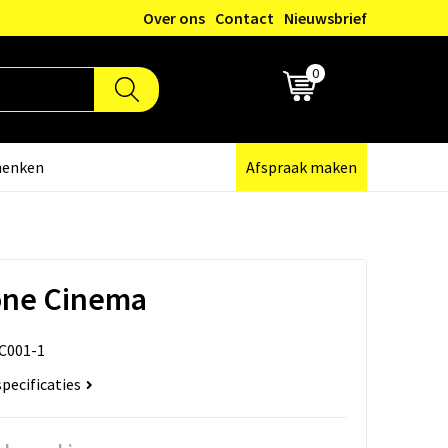
Over ons
Contact
Nieuwsbrief
0
€ 0,00
henken
Afspraak maken
ne Cinema
C001-1
specificaties