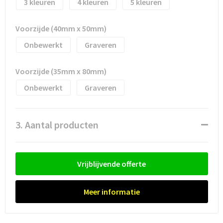
3
4
5
Voorzijde (40mm x 50mm)
Onbewerkt
Graveren
Voorzijde (35mm x 80mm)
Onbewerkt
Graveren
3. Aantal producten
Vrijblijvende offerte
Meer informatie