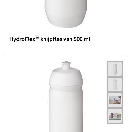
HydroFlex™ knijpfles van 500 ml