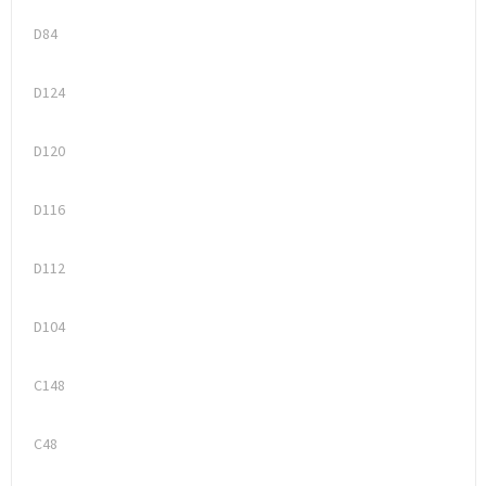
D84
D124
D120
D116
D112
D104
C148
C48