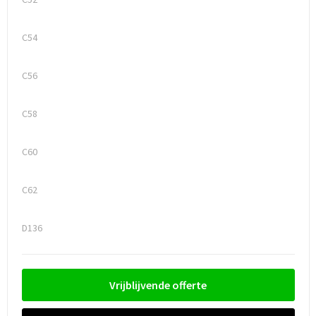
C54
C56
C58
C60
C62
D136
Vrijblijvende offerte