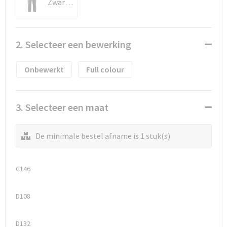
Waterflesjes
Promotietassen
Veiligheidssignalering en Verlichting
Zwart/Rood
Reistassen
Veiligheidsvesten en Veiligheidshesjes
2. Selecteer een bewerking
Reistassensets
Vesten
Onbewerkt
Full colour
Rugzakken bedrukken
Oog- en gelaatsbescherming
Schoenentassen
Gehoorbescherming
3. Selecteer een maat
Schoudertassen
Ademhalingsbescherming
De minimale bestel afname is 1 stuk(s)
Sporttassen
Valbeveiliging
C146
Strandtassen
D108
Tablettassen
D132
Toilettassen