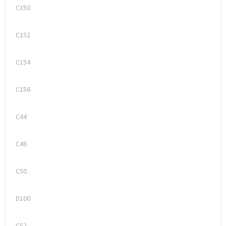
C150
C152
C154
C156
C44
C46
C50
D100
C52