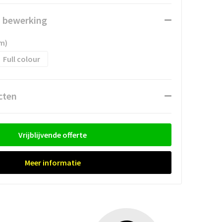
n bewerking
m)
Full colour
cten
Vrijblijvende offerte
Meer informatie