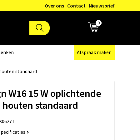
Over ons
Contact
Nieuwsbrief
0
€ 0,00
henken
Afspraak maken
 houten standaard
n W16 15 W oplichtende
 houten standaard
X06271
specificaties