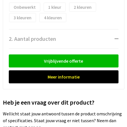
Waterflesjes
Promotietassen
Veiligheidssignalering en Verlichting
Onbewerkt
1
2
Reistassen
Veiligheidsvesten en Veiligheidshesjes
3
4
Reistassensets
Vesten
2. Aantal producten
Rugzakken bedrukken
Oog- en gelaatsbescherming
Schoenentassen
Gehoorbescherming
Vrijblijvende offerte
Schoudertassen
Ademhalingsbescherming
Meer informatie
Sporttassen
Valbeveiliging
Strandtassen
Heb je een vraag over dit product?
Tablettassen
Wellicht staat jouw antwoord tussen de product omschrijving
of specificaties. Staat jouw vraag er niet tussen? Neem dan
Toilettassen