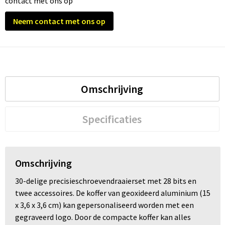
contact met ons op
Neem contact met ons op
Trolleys
Waterbestendige tassen
Omschrijving
Specificaties
Omschrijving
30-delige precisieschroevendraaierset met 28 bits en
twee accessoires. De koffer van geoxideerd aluminium (15
x 3,6 x 3,6 cm) kan gepersonaliseerd worden met een
gegraveerd logo. Door de compacte koffer kan alles