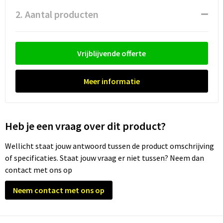
Waterflesjes
Promotietassen
Veiligheidssignalering en Verlichting
2. Aantal producten
Reistassen
Veiligheidsvesten en Veiligheidshesjes
Reistassensets
Vesten
Vrijblijvende offerte
Rugzakken bedrukken
Oog- en gelaatsbescherming
Meer informatie
Schoenentassen
Gehoorbescherming
Schoudertassen
Ademhalingsbescherming
Heb je een vraag over dit product?
Wellicht staat jouw antwoord tussen de product omschrijving
Sporttassen
Valbeveiliging
of specificaties. Staat jouw vraag er niet tussen? Neem dan
contact met ons op
Strandtassen
Neem contact met ons op
Tablettassen
Toilettassen