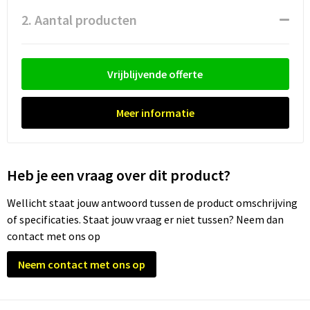
Waterflesjes
Promotietassen
Veiligheidssignalering en Verlichting
2. Aantal producten
Reistassen
Veiligheidsvesten en Veiligheidshesjes
Reistassensets
Vesten
Vrijblijvende offerte
Rugzakken bedrukken
Oog- en gelaatsbescherming
Meer informatie
Schoenentassen
Gehoorbescherming
Schoudertassen
Ademhalingsbescherming
Heb je een vraag over dit product?
Wellicht staat jouw antwoord tussen de product omschrijving
Sporttassen
Valbeveiliging
of specificaties. Staat jouw vraag er niet tussen? Neem dan
contact met ons op
Strandtassen
Neem contact met ons op
Tablettassen
Toilettassen