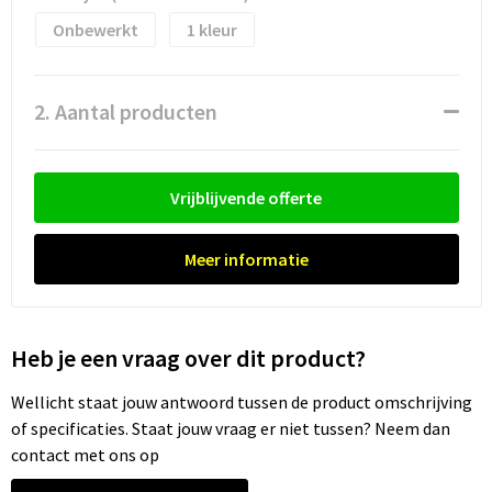
Waterflesjes
Promotietassen
Veiligheidssignalering en Verlichting
Onbewerkt
1
Reistassen
Veiligheidsvesten en Veiligheidshesjes
2. Aantal producten
Reistassensets
Vesten
Rugzakken bedrukken
Oog- en gelaatsbescherming
Vrijblijvende offerte
Schoenentassen
Gehoorbescherming
Meer informatie
Schoudertassen
Ademhalingsbescherming
Sporttassen
Valbeveiliging
Heb je een vraag over dit product?
Strandtassen
Wellicht staat jouw antwoord tussen de product omschrijving
of specificaties. Staat jouw vraag er niet tussen? Neem dan
Tablettassen
contact met ons op
Toilettassen