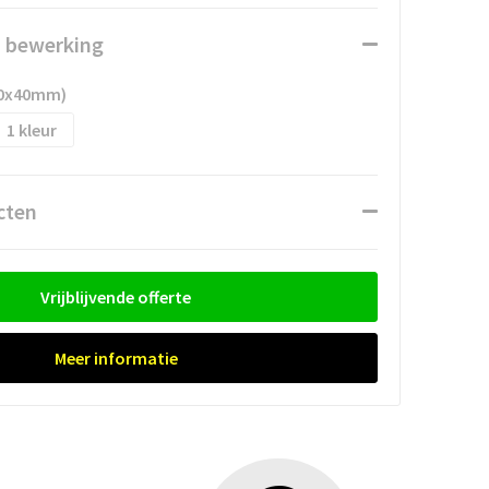
n bewerking
(40x40mm)
1
cten
Vrijblijvende offerte
Meer informatie