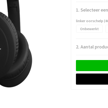
1. Selecteer ee
linker oorschelp 
Onbewerkt
2. Aantal produ