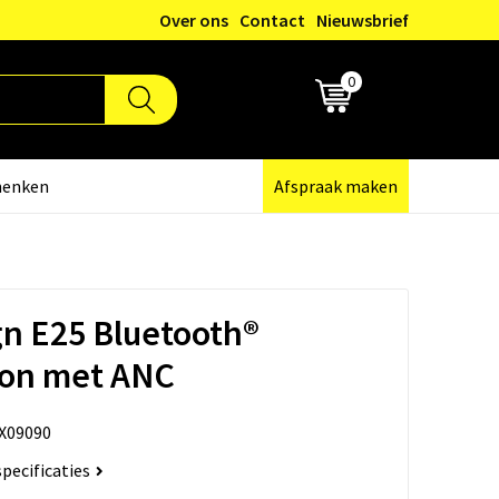
Over ons
Contact
Nieuwsbrief
0
€ 0,00
henken
Afspraak maken
n E25 Bluetooth®
oon met ANC
X09090
specificaties