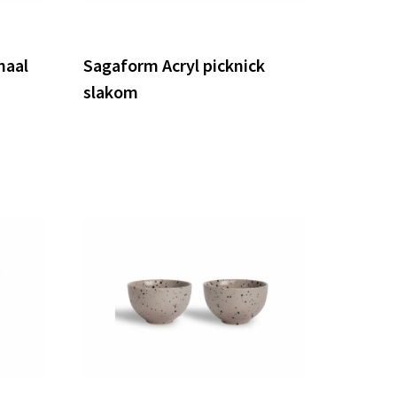
haal
Sagaform Acryl picknick
slakom