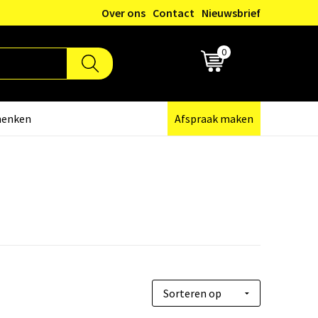
Over ons
Contact
Nieuwsbrief
0
€ 0,00
henken
Afspraak maken