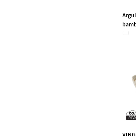
Argul
bam
VING