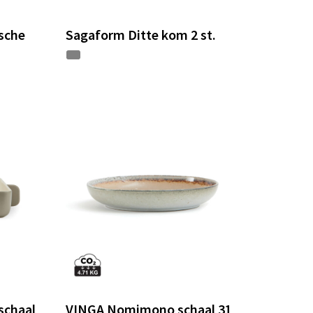
sche
Sagaform Ditte kom 2 st.
schaal
VINGA Nomimono schaal 31