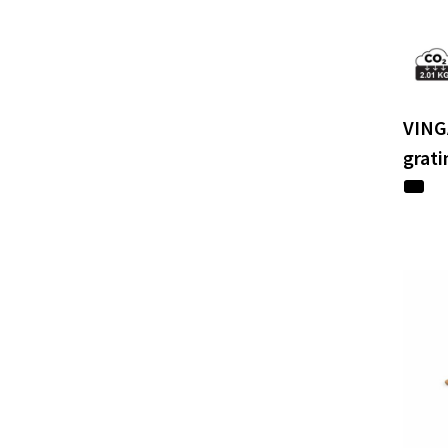
VING
grati