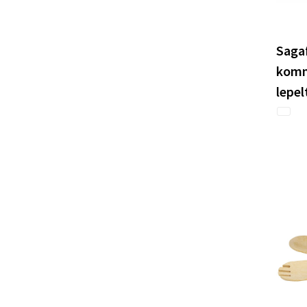
Sagaf
komm
lepel