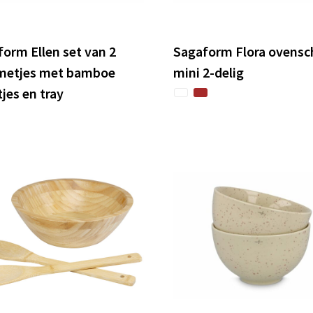
orm Ellen set van 2
Sagaform Flora ovensc
etjes met bamboe
mini 2-delig
tjes en tray