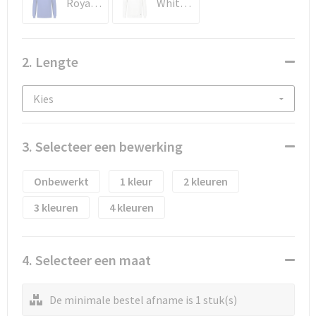
Waterflesjes
Promotietassen
Veiligheidssignalering en Verlichting
Royal Blue / Real Navy
White / Graphite
Reistassen
Veiligheidsvesten en Veiligheidshesjes
2. Lengte
Reistassensets
Vesten
Rugzakken bedrukken
Oog- en gelaatsbescherming
Schoenentassen
Gehoorbescherming
3. Selecteer een bewerking
Schoudertassen
Ademhalingsbescherming
Onbewerkt
1
2
3
4
Sporttassen
Valbeveiliging
Strandtassen
4. Selecteer een maat
Tablettassen
De minimale bestel afname is 1 stuk(s)
Toilettassen