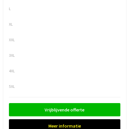
L
Trolleys
XL
Waterbestendige tassen
XXL
3XL
4XL
5XL
Vrijblijvende offerte
Meer informatie