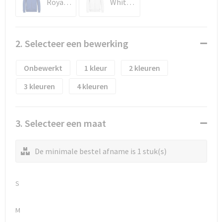
Waterflesjes
Promotietassen
Veiligheidssignalering en Verlichting
Royal Blue / Real Navy
White / Graphite
Reistassen
Veiligheidsvesten en Veiligheidshesjes
2. Selecteer een bewerking
Reistassensets
Vesten
Onbewerkt
1
2
Rugzakken bedrukken
Oog- en gelaatsbescherming
3
4
Schoenentassen
Gehoorbescherming
3. Selecteer een maat
Schoudertassen
Ademhalingsbescherming
Sporttassen
Valbeveiliging
De minimale bestel afname is 1 stuk(s)
Strandtassen
S
Tablettassen
M
Toilettassen