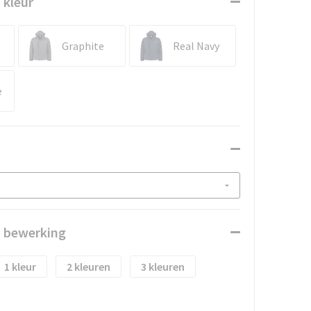
 kleur
Graphite
Real Navy
e
n bewerking
1
2
3