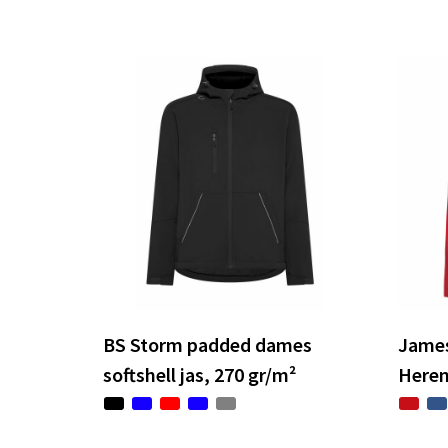
BS Storm padded dames
James
softshell jas, 270 gr/m²
Here