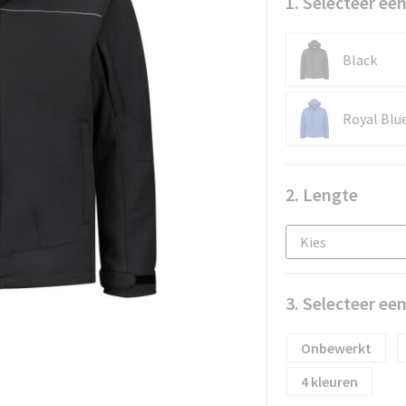
1. Selecteer een
Black
Royal Blu
2. Lengte
3. Selecteer ee
Onbewerkt
4