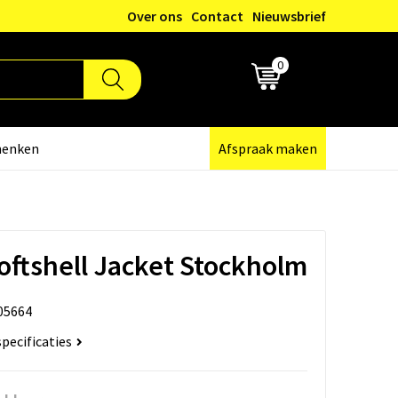
Over ons
Contact
Nieuwsbrief
0
€ 0,00
henken
Afspraak maken
oftshell Jacket Stockholm
05664
specificaties