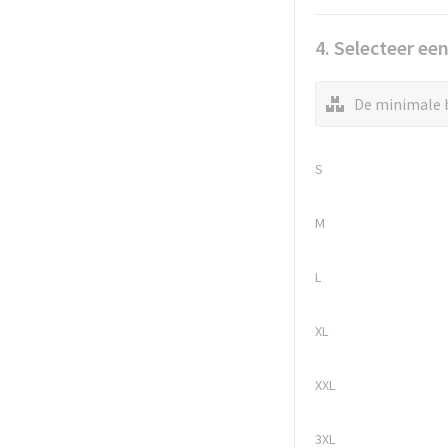
4. Selecteer ee
De minimale b
S
M
L
XL
XXL
3XL