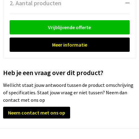
Waterflesjes
Promotietassen
Veiligheidssignalering en Verlichting
2. Aantal producten
Reistassen
Veiligheidsvesten en Veiligheidshesjes
Vrijblijvende offerte
Reistassensets
Vesten
Meer informatie
Rugzakken bedrukken
Oog- en gelaatsbescherming
Schoenentassen
Gehoorbescherming
Heb je een vraag over dit product?
Schoudertassen
Ademhalingsbescherming
Wellicht staat jouw antwoord tussen de product omschrijving
Sporttassen
Valbeveiliging
of specificaties. Staat jouw vraag er niet tussen? Neem dan
contact met ons op
Strandtassen
Neem contact met ons op
Tablettassen
Toilettassen