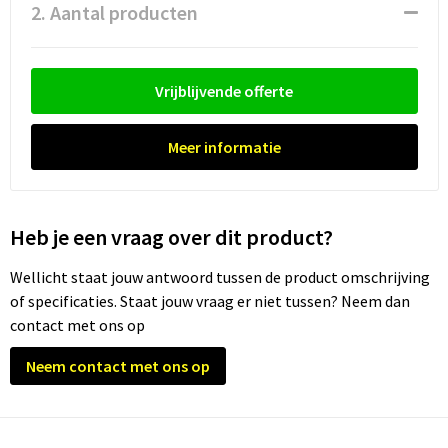
Waterflesjes
Promotietassen
Veiligheidssignalering en Verlichting
2. Aantal producten
Reistassen
Veiligheidsvesten en Veiligheidshesjes
Vrijblijvende offerte
Reistassensets
Vesten
Meer informatie
Rugzakken bedrukken
Oog- en gelaatsbescherming
Schoenentassen
Gehoorbescherming
Heb je een vraag over dit product?
Schoudertassen
Ademhalingsbescherming
Wellicht staat jouw antwoord tussen de product omschrijving
Sporttassen
Valbeveiliging
of specificaties. Staat jouw vraag er niet tussen? Neem dan
contact met ons op
Strandtassen
Neem contact met ons op
Tablettassen
Toilettassen