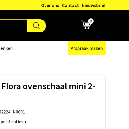
Over ons
Contact
Nieuwsbrief
0
€ 0,00
henken
Afspraak maken
Flora ovenschaal mini 2-
52224_N0001
specificaties