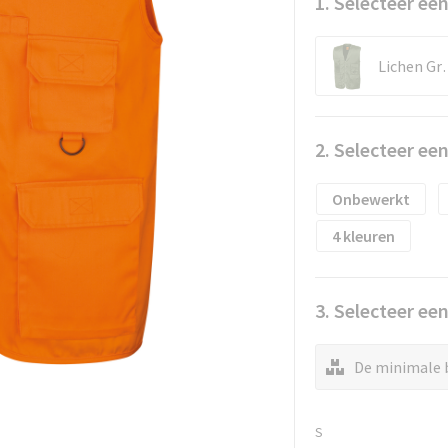
1. Selecteer een
Lich
2. Selecteer ee
Onbewerkt
4
3. Selecteer ee
De minimale b
S