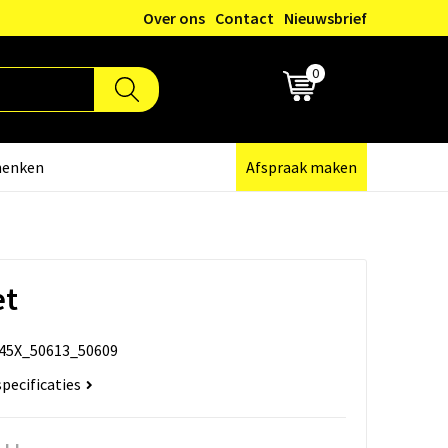
Over ons
Contact
Nieuwsbrief
0
€ 0,00
henken
Afspraak maken
et
45X_50613_50609
specificaties