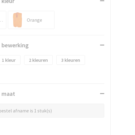
 kleur
en Green
Orange
n bewerking
1
2
3
n maat
estel afname is 1 stuk(s)