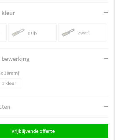
 kleur
rblauw
grijs
zwart
n bewerking
 x 30mm)
1
cten
Vrijblijvende offerte