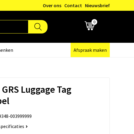
Over ons
Contact
Nieuwsbrief
0
€ 0,00
henken
Afspraak maken
t GRS Luggage Tag
bel
9348-003999999
specificaties