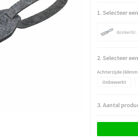
1. Selecteer een
donke
2. Selecteer ee
Achterzijde (60mm
Onbewerkt
3. Aantal produ