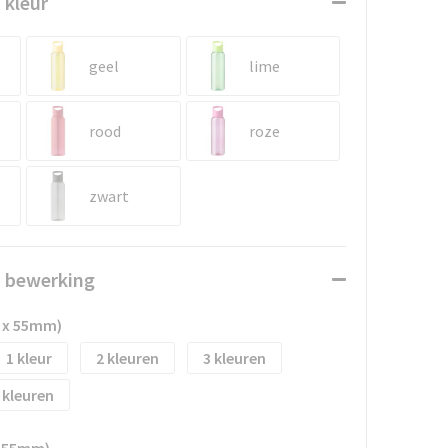
 kleur
geel
lime
rood
roze
zwart
n bewerking
 x 55mm)
1
2
3
x 55mm)