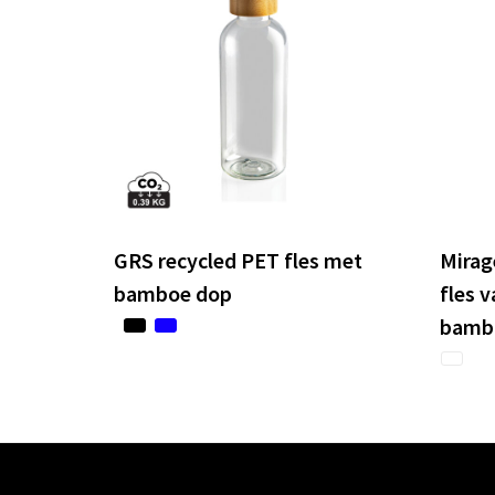
GRS recycled PET fles met
Mirag
bamboe dop
fles 
bambo