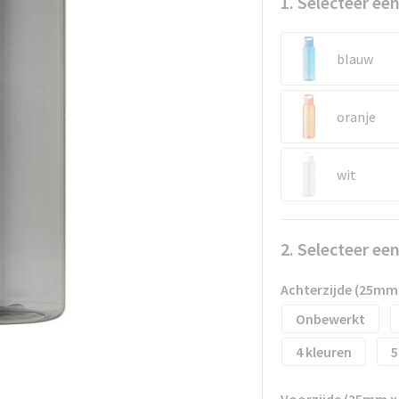
1. Selecteer een
blauw
oranje
wit
2. Selecteer ee
Achterzijde (25mm
Onbewerkt
4
5
Voorzijde (25mm 