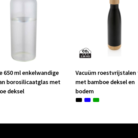
e 650 ml enkelwandige
Vacuüm roestvrijstalen 
van borosilicaatglas met
met bamboe deksel en
e deksel
bodem