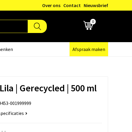
Over ons
Contact
Nieuwsbrief
0
€ 0,00
henken
Afspraak maken
Lila | Gerecycled | 500 ml
9453-001999999
specificaties