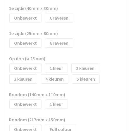
Waterflesjes
Promotietassen
Veiligheidssignalering en Verlichting
1e zijde (40mm x 30mm)
Reistassen
Veiligheidsvesten en Veiligheidshesjes
Onbewerkt
Graveren
Reistassensets
Vesten
1e zijde (25mm x 80mm)
Onbewerkt
Graveren
Rugzakken bedrukken
Oog- en gelaatsbescherming
Schoenentassen
Gehoorbescherming
Op dop (⌀ 25 mm)
Onbewerkt
1
2
Schoudertassen
Ademhalingsbescherming
3
4
5
Sporttassen
Valbeveiliging
Rondom (140mm x 110mm)
Strandtassen
Onbewerkt
1
Tablettassen
Rondom (217mm x 150mm)
Onbewerkt
Full colour
Toilettassen