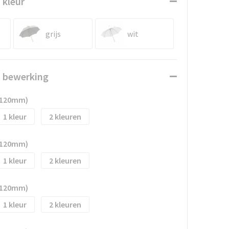
 kleur
grijs
wit
n bewerking
 120mm)
1
2
 120mm)
1
2
 120mm)
1
2