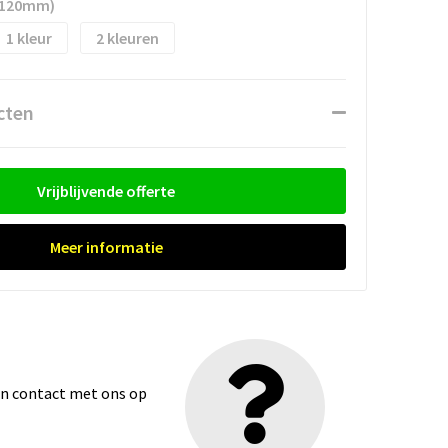
 120mm)
1
2
cten
Vrijblijvende offerte
Meer informatie
dan contact met ons op