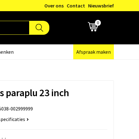
Over ons
Contact
Nieuwsbrief
0
€ 0,00
henken
Afspraak maken
s paraplu 23 inch
5038-002999999
specificaties