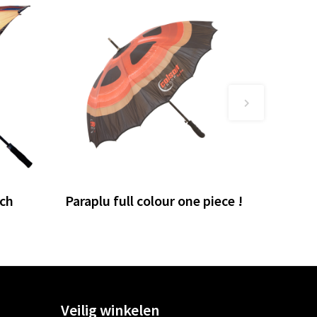
nch
Paraplu full colour one piece !
Veilig winkelen