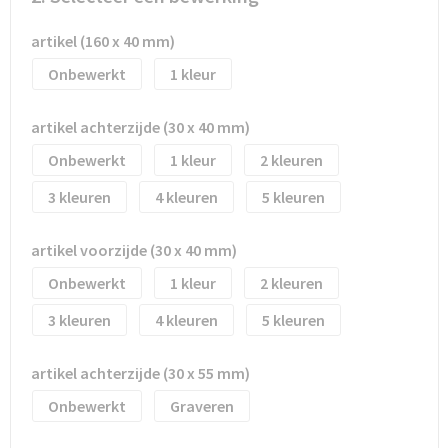
Waterflesjes
Promotietassen
Veiligheidssignalering en Verlichting
artikel (160 x 40 mm)
Reistassen
Veiligheidsvesten en Veiligheidshesjes
Onbewerkt
1
Reistassensets
Vesten
artikel achterzijde (30 x 40 mm)
Rugzakken bedrukken
Oog- en gelaatsbescherming
Onbewerkt
1
2
3
4
5
Schoenentassen
Gehoorbescherming
Schoudertassen
Ademhalingsbescherming
artikel voorzijde (30 x 40 mm)
Onbewerkt
1
2
Sporttassen
Valbeveiliging
3
4
5
Strandtassen
artikel achterzijde (30 x 55 mm)
Tablettassen
Onbewerkt
Graveren
Toilettassen