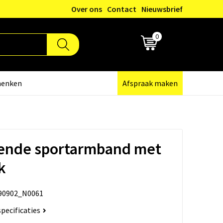
Over ons
Contact
Nieuwsbrief
0
€ 0,00
henken
Afspraak maken
rende sportarmband met
k
90902_N0061
specificaties