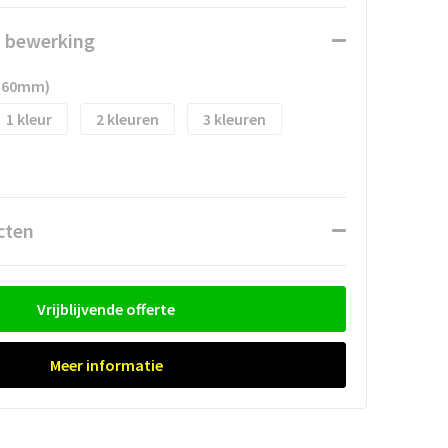
n bewerking
x 60mm)
1
2
3
cten
Vrijblijvende offerte
Meer informatie