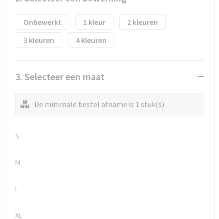
Waterflesjes
Promotietassen
Veiligheidssignalering en Verlichting
Onbewerkt
1
2
Reistassen
Veiligheidsvesten en Veiligheidshesjes
3
4
Reistassensets
Vesten
Rugzakken bedrukken
Oog- en gelaatsbescherming
3. Selecteer een maat
Schoenentassen
Gehoorbescherming
De minimale bestel afname is 1 stuk(s)
Schoudertassen
Ademhalingsbescherming
S
Sporttassen
Valbeveiliging
M
Strandtassen
L
Tablettassen
XL
Toilettassen