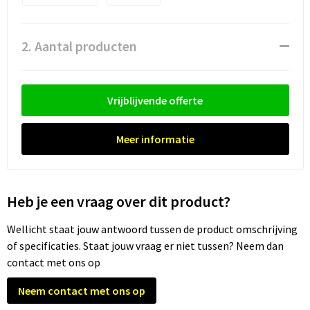
Waterflesjes
Promotietassen
Veiligheidssignalering en Verlichting
Reistassen
Veiligheidsvesten en Veiligheidshesjes
2. Aantal producten
Reistassensets
Vesten
Vrijblijvende offerte
Rugzakken bedrukken
Oog- en gelaatsbescherming
Schoenentassen
Gehoorbescherming
Meer informatie
Schoudertassen
Ademhalingsbescherming
Heb je een vraag over dit product?
Sporttassen
Valbeveiliging
Wellicht staat jouw antwoord tussen de product omschrijving
Strandtassen
of specificaties. Staat jouw vraag er niet tussen? Neem dan
contact met ons op
Tablettassen
Neem contact met ons op
Toilettassen