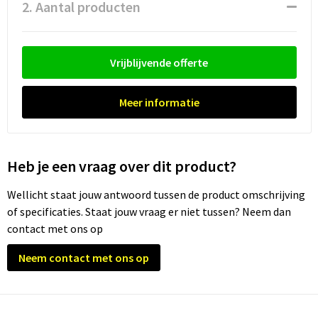
Waterflesjes
Promotietassen
Veiligheidssignalering en Verlichting
2. Aantal producten
Reistassen
Veiligheidsvesten en Veiligheidshesjes
Vrijblijvende offerte
Reistassensets
Vesten
Meer informatie
Rugzakken bedrukken
Oog- en gelaatsbescherming
Schoenentassen
Gehoorbescherming
Heb je een vraag over dit product?
Schoudertassen
Ademhalingsbescherming
Wellicht staat jouw antwoord tussen de product omschrijving
Sporttassen
Valbeveiliging
of specificaties. Staat jouw vraag er niet tussen? Neem dan
contact met ons op
Strandtassen
Neem contact met ons op
Tablettassen
Toilettassen