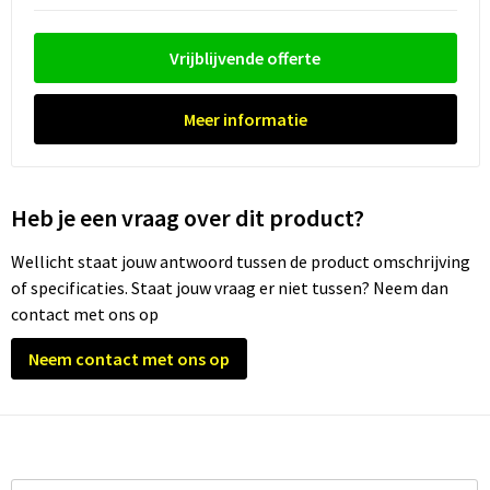
Waterflesjes
Promotietassen
Veiligheidssignalering en Verlichting
Reistassen
Veiligheidsvesten en Veiligheidshesjes
Vrijblijvende offerte
Reistassensets
Vesten
Meer informatie
Rugzakken bedrukken
Oog- en gelaatsbescherming
Heb je een vraag over dit product?
Schoenentassen
Gehoorbescherming
Wellicht staat jouw antwoord tussen de product omschrijving
Schoudertassen
Ademhalingsbescherming
of specificaties. Staat jouw vraag er niet tussen? Neem dan
contact met ons op
Sporttassen
Valbeveiliging
Neem contact met ons op
Strandtassen
Tablettassen
Toilettassen