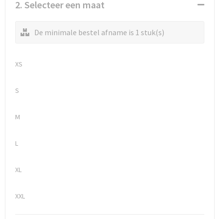
Waterflesjes
Promotietassen
Veiligheidssignalering en Verlichting
2. Selecteer een maat
Reistassen
Veiligheidsvesten en Veiligheidshesjes
De minimale bestel afname is 1 stuk(s)
Reistassensets
Vesten
XS
Rugzakken bedrukken
Oog- en gelaatsbescherming
S
Schoenentassen
Gehoorbescherming
M
Schoudertassen
Ademhalingsbescherming
L
Sporttassen
Valbeveiliging
Strandtassen
XL
Tablettassen
XXL
Toilettassen