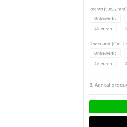
Rechts (90x12 mm)
Onbewerkt
4
G
Onderkant (90x12
Onbewerkt
4
G
3. Aantal produ