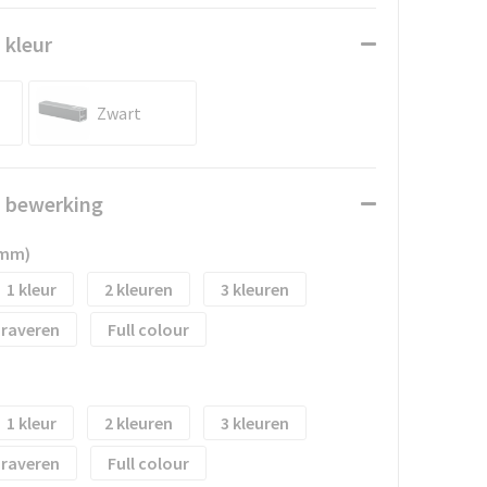
 kleur
Zwart
n bewerking
 mm)
1
2
3
raveren
Full colour
1
2
3
raveren
Full colour