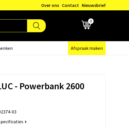
Over ons
Contact
Nieuwsbrief
0
€ 0,00
henken
Afspraak maken
C - Powerbank 2600
2374-03
specificaties