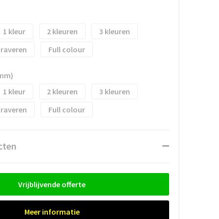
1
2
3
raveren
Full colour
 mm)
1
2
3
raveren
Full colour
cten
Vrijblijvende offerte
Meer informatie