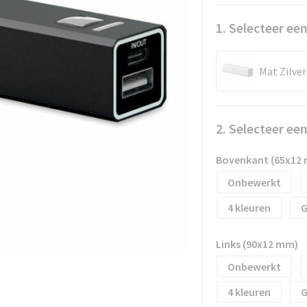
1. Selecteer een
Mat Zilver
2. Selecteer ee
Bovenkant (65x12
Onbewerkt
4
G
Links (90x12 mm)
Onbewerkt
4
G