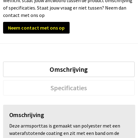
Wellicht staat jouw antwoord tussen de product omschrijving
of specificaties. Staat jouw vraag er niet tussen? Neem dan
Trolleys
contact met ons op
Neem contact met ons op
Waterbestendige tassen
Omschrijving
Specificaties
Omschrijving
Deze armsporttas is gemaakt van polyester met een
waterafstotende coating en zit met een band om de