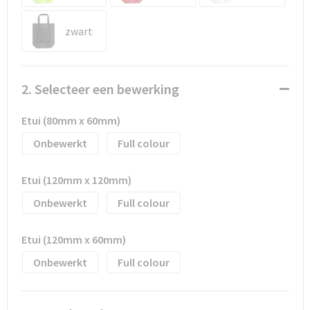
Waterflesjes
Promotietassen
Veiligheidssignalering en Verlichting
zwart
Reistassen
Veiligheidsvesten en Veiligheidshesjes
Reistassensets
Vesten
2. Selecteer een bewerking
Rugzakken bedrukken
Oog- en gelaatsbescherming
Etui (80mm x 60mm)
Schoenentassen
Gehoorbescherming
Onbewerkt
Full colour
Schoudertassen
Ademhalingsbescherming
Etui (120mm x 120mm)
Onbewerkt
Full colour
Sporttassen
Valbeveiliging
Strandtassen
Etui (120mm x 60mm)
Onbewerkt
Full colour
Tablettassen
Toilettassen