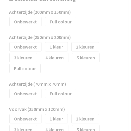
Waterflesjes
Promotietassen
Veiligheidssignalering en Verlichting
Achterzijde (200mm x 150mm)
Reistassen
Veiligheidsvesten en Veiligheidshesjes
Onbewerkt
Full colour
Reistassensets
Vesten
Achterzijde (250mm x 200mm)
Rugzakken bedrukken
Oog- en gelaatsbescherming
Onbewerkt
1
2
3
4
5
Schoenentassen
Gehoorbescherming
Full colour
Schoudertassen
Ademhalingsbescherming
Achterzijde (70mm x 70mm)
Sporttassen
Valbeveiliging
Onbewerkt
Full colour
Strandtassen
Voorvak (250mm x 120mm)
Tablettassen
Onbewerkt
1
2
3
4
5
Toilettassen