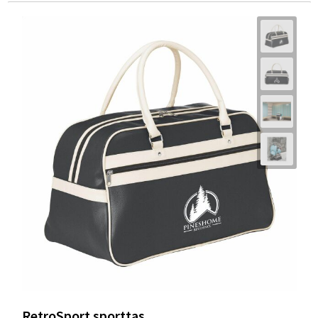
RetroSport sporttas