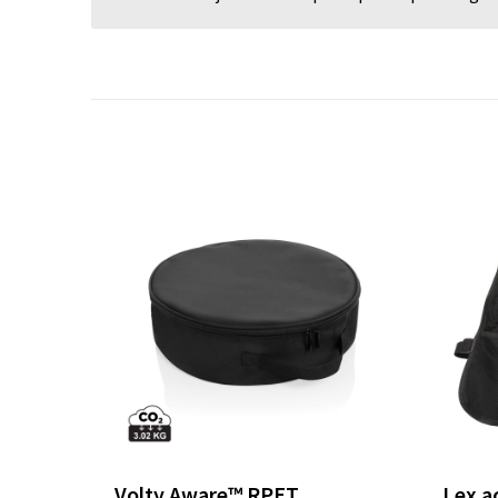
Volty Aware™ RPET
Lex a