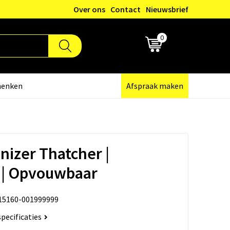
Over ons
Contact
Nieuwsbrief
0
€ 0,00
henken
Afspraak maken
nizer Thatcher |
 | Opvouwbaar
15160-001999999
specificaties