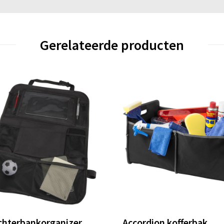
Gerelateerde producten
chterbankorganizer
Accordion kofferbak