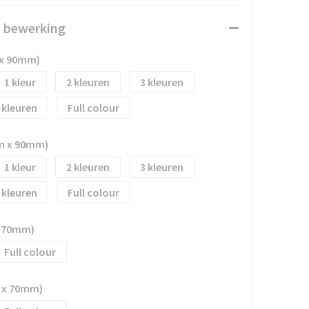
n bewerking
 x 90mm)
1
2
3
Full colour
m x 90mm)
1
2
3
Full colour
x 70mm)
Full colour
 x 70mm)