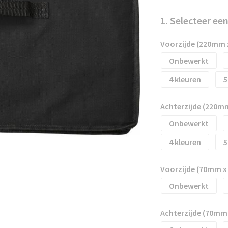
1. Selecteer ee
Voorzijde (220mm
Onbewerkt
4
5
Achterzijde (220m
Onbewerkt
4
5
Voorzijde (70mm 
Onbewerkt
Achterzijde (70mm