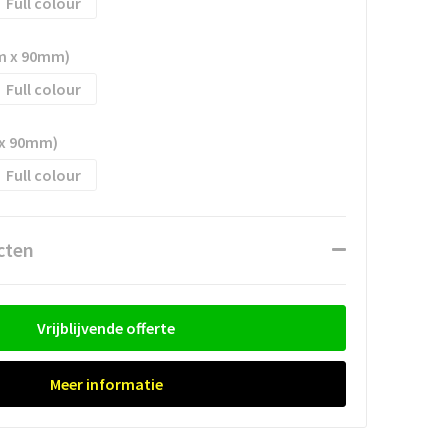
Full colour
m x 90mm)
Full colour
 x 90mm)
Full colour
cten
Vrijblijvende offerte
Meer informatie