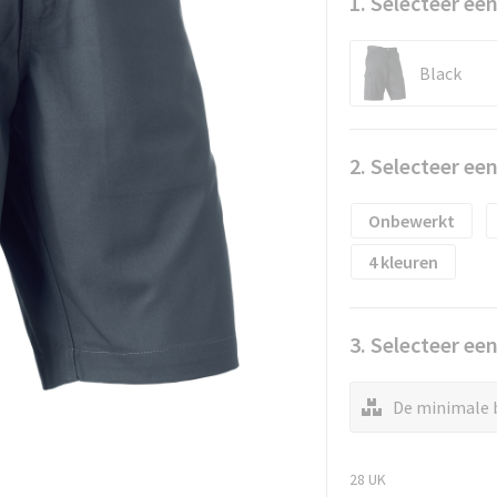
1. Selecteer een
Black
2. Selecteer ee
Onbewerkt
4
3. Selecteer ee
De minimale b
28 UK