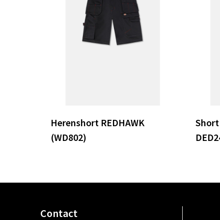
Herenshort REDHAWK
Short
(WD802)
DED2
Contact