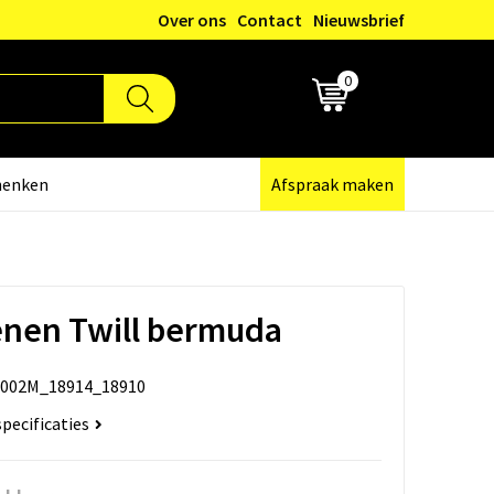
Over ons
Contact
Nieuwsbrief
0
€ 0,00
henken
Afspraak maken
enen Twill bermuda
002M_18914_18910
specificaties