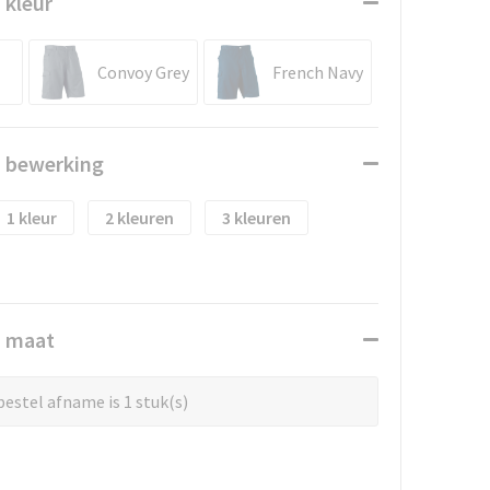
 kleur
Convoy Grey
French Navy
n bewerking
1
2
3
n maat
estel afname is 1 stuk(s)