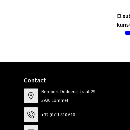
El su
kunst
Contact
Rembert Dodoensstraat 29
3920 Lommel
+32 (0)11 810 610