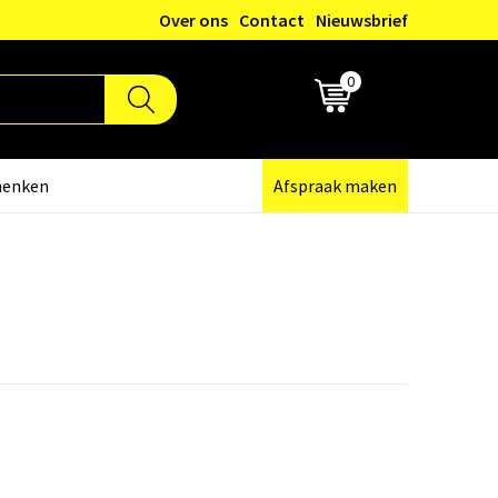
Over ons
Contact
Nieuwsbrief
0
€ 0,00
henken
Afspraak maken