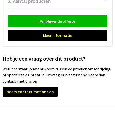
2. Aantal producten
Waterflesjes
Promotietassen
Veiligheidssignalering en Verlichting
Reistassen
Veiligheidsvesten en Veiligheidshesjes
Vrijblijvende offerte
Reistassensets
Vesten
Meer informatie
Rugzakken bedrukken
Oog- en gelaatsbescherming
Schoenentassen
Gehoorbescherming
Heb je een vraag over dit product?
Schoudertassen
Ademhalingsbescherming
Wellicht staat jouw antwoord tussen de product omschrijving
of specificaties. Staat jouw vraag er niet tussen? Neem dan
Sporttassen
Valbeveiliging
contact met ons op
Strandtassen
Neem contact met ons op
Tablettassen
Toilettassen