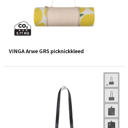
VINGA Arwe GRS picknickkleed