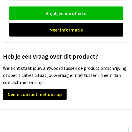
Waterflesjes
Promotietassen
Veiligheidssignalering en Verlichting
Vrijblijvende offerte
Reistassen
Veiligheidsvesten en Veiligheidshesjes
Reistassensets
Vesten
Meer informatie
Rugzakken bedrukken
Oog- en gelaatsbescherming
Heb je een vraag over dit product?
Schoenentassen
Gehoorbescherming
Wellicht staat jouw antwoord tussen de product omschrijving
Schoudertassen
Ademhalingsbescherming
of specificaties. Staat jouw vraag er niet tussen? Neem dan
contact met ons op
Sporttassen
Valbeveiliging
Neem contact met ons op
Strandtassen
Tablettassen
Toilettassen