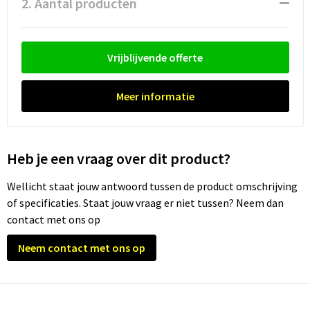
2. Aantal producten
Waterflesjes
Promotietassen
Veiligheidssignalering en Verlichting
Reistassen
Veiligheidsvesten en Veiligheidshesjes
Vrijblijvende offerte
Reistassensets
Vesten
Meer informatie
Rugzakken bedrukken
Oog- en gelaatsbescherming
Schoenentassen
Gehoorbescherming
Heb je een vraag over dit product?
Schoudertassen
Ademhalingsbescherming
Wellicht staat jouw antwoord tussen de product omschrijving
of specificaties. Staat jouw vraag er niet tussen? Neem dan
Sporttassen
Valbeveiliging
contact met ons op
Strandtassen
Neem contact met ons op
Tablettassen
Toilettassen