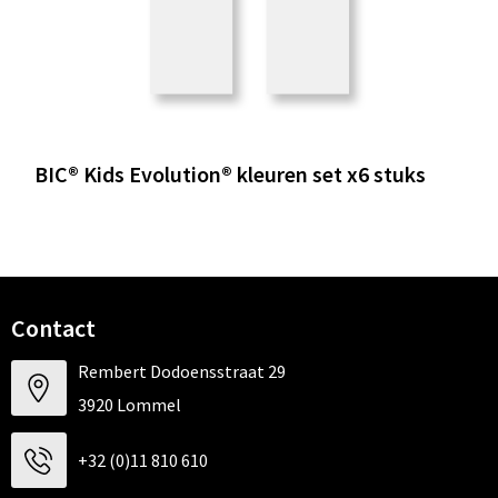
BIC® Kids Evolution® kleuren set x6 stuks
Contact
Rembert Dodoensstraat 29
3920 Lommel
+32 (0)11 810 610