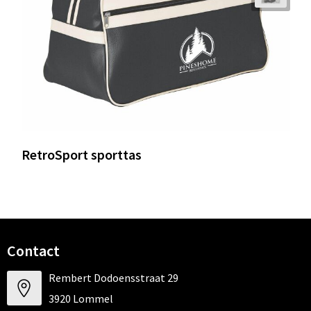
RetroSport sporttas
Contact
Rembert Dodoensstraat 29
3920 Lommel