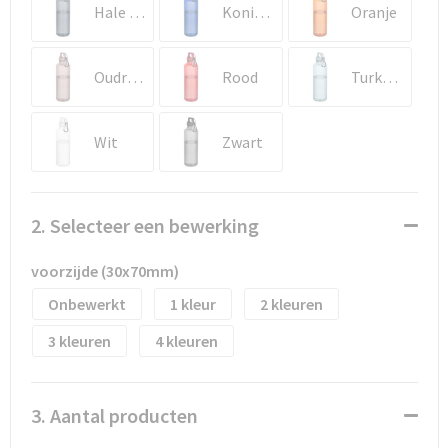
Waterflesjes
Promotietassen
Veiligheidssignalering en Verlichting
Hale blauw
Koningsblauw
Oranje
Reistassen
Veiligheidsvesten en Veiligheidshesjes
Oudroze
Rood
Turkoois
Reistassensets
Vesten
Wit
Zwart
Rugzakken bedrukken
Oog- en gelaatsbescherming
Schoenentassen
Gehoorbescherming
2. Selecteer een bewerking
Schoudertassen
Ademhalingsbescherming
voorzijde (30x70mm)
Sporttassen
Valbeveiliging
Onbewerkt
1
2
3
4
Strandtassen
Tablettassen
3. Aantal producten
Toilettassen