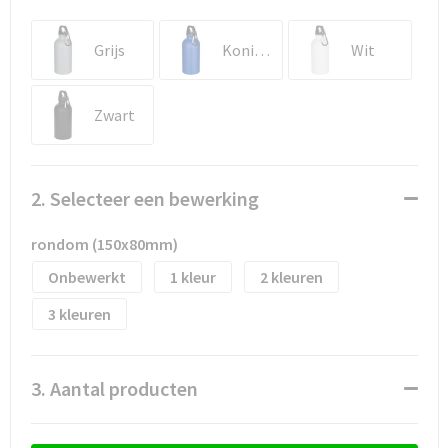
Waterflesjes
Promotietassen
Veiligheidssignalering en Verlichting
Grijs
Koningsblauw
Wit
Reistassen
Veiligheidsvesten en Veiligheidshesjes
Reistassensets
Vesten
Zwart
Rugzakken bedrukken
Oog- en gelaatsbescherming
2. Selecteer een bewerking
Schoenentassen
Gehoorbescherming
rondom (150x80mm)
Schoudertassen
Ademhalingsbescherming
Onbewerkt
1
2
Sporttassen
Valbeveiliging
3
Strandtassen
3. Aantal producten
Tablettassen
Toilettassen