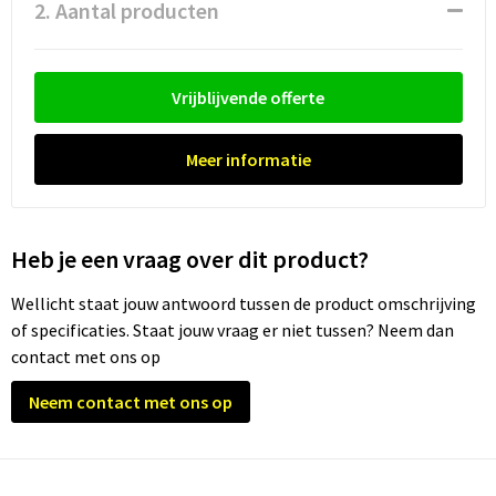
Waterflesjes
Promotietassen
Veiligheidssignalering en Verlichting
2. Aantal producten
Reistassen
Veiligheidsvesten en Veiligheidshesjes
Vrijblijvende offerte
Reistassensets
Vesten
Meer informatie
Rugzakken bedrukken
Oog- en gelaatsbescherming
Schoenentassen
Gehoorbescherming
Heb je een vraag over dit product?
Schoudertassen
Ademhalingsbescherming
Wellicht staat jouw antwoord tussen de product omschrijving
Sporttassen
Valbeveiliging
of specificaties. Staat jouw vraag er niet tussen? Neem dan
contact met ons op
Strandtassen
Neem contact met ons op
Tablettassen
Toilettassen