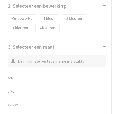
Waterflesjes
Promotietassen
Veiligheidssignalering en Verlichting
2. Selecteer een bewerking
Reistassen
Veiligheidsvesten en Veiligheidshesjes
Onbewerkt
1
2
Reistassensets
Vesten
3
4
Rugzakken bedrukken
Oog- en gelaatsbescherming
3. Selecteer een maat
Schoenentassen
Gehoorbescherming
De minimale bestel afname is 1 stuk(s)
Schoudertassen
Ademhalingsbescherming
Sporttassen
Valbeveiliging
S/M
Strandtassen
L/XL
Tablettassen
XXL/3XL
Toilettassen