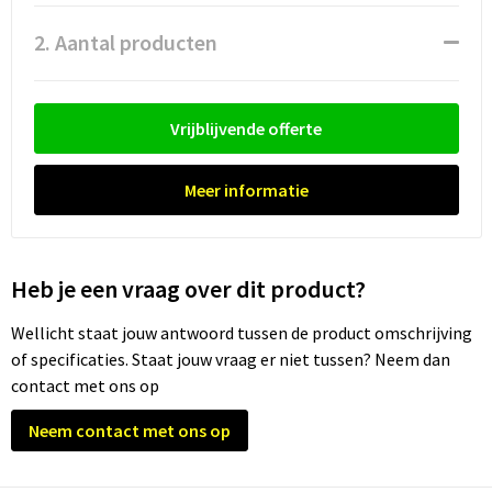
Waterflesjes
Promotietassen
Veiligheidssignalering en Verlichting
2. Aantal producten
Reistassen
Veiligheidsvesten en Veiligheidshesjes
Reistassensets
Vesten
Vrijblijvende offerte
Rugzakken bedrukken
Oog- en gelaatsbescherming
Meer informatie
Schoenentassen
Gehoorbescherming
Schoudertassen
Ademhalingsbescherming
Heb je een vraag over dit product?
Sporttassen
Valbeveiliging
Wellicht staat jouw antwoord tussen de product omschrijving
of specificaties. Staat jouw vraag er niet tussen? Neem dan
Strandtassen
contact met ons op
Neem contact met ons op
Tablettassen
Toilettassen