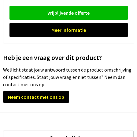
Waterflesjes
Promotietassen
Veiligheidssignalering en Verlichting
Vrijblijvende offerte
Reistassen
Veiligheidsvesten en Veiligheidshesjes
Meer informatie
Reistassensets
Vesten
Rugzakken bedrukken
Oog- en gelaatsbescherming
Heb je een vraag over dit product?
Schoenentassen
Gehoorbescherming
Wellicht staat jouw antwoord tussen de product omschrijving
Schoudertassen
Ademhalingsbescherming
of specificaties. Staat jouw vraag er niet tussen? Neem dan
contact met ons op
Sporttassen
Valbeveiliging
Neem contact met ons op
Strandtassen
Tablettassen
Toilettassen