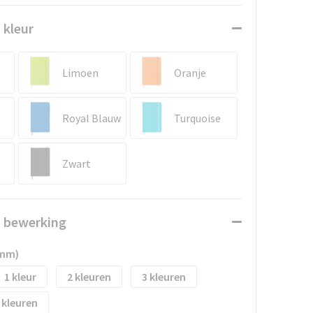
 kleur
Limoen
Oranje
Royal Blauw
Turquoise
Zwart
n bewerking
 mm)
1
2
3