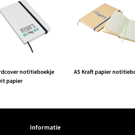
rdcover notitieboekje
A5 Kraft papier notitieb
it papier
Informatie