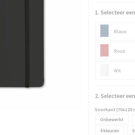
1. Selecteer een
Blauw
Rood
Wit
2. Selecteer ee
Voorkant (70x120
Onbewerkt
4
5