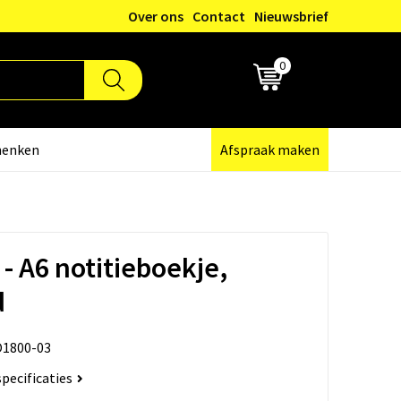
Over ons
Contact
Nieuwsbrief
0
€ 0,00
henken
Afspraak maken
 A6 notitieboekje,
d
1800-03
specificaties