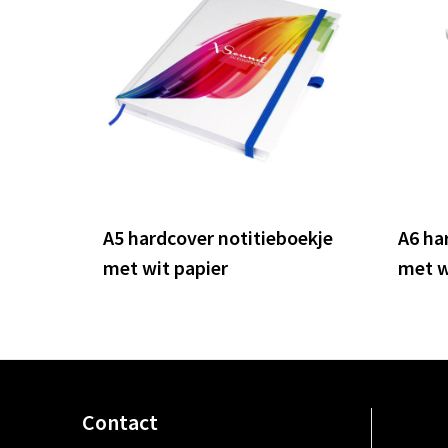
A5 hardcover notitieboekje
A6 ha
met wit papier
met w
Contact